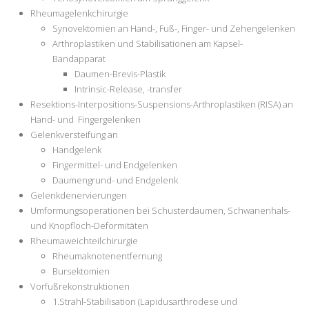
Rheumagelenkchirurgie
Synovektomien an Hand-, Fuß-, Finger- und Zehengelenken
Arthroplastiken und Stabilisationen am Kapsel-
Bandapparat
Daumen-Brevis-Plastik
Intrinsic-Release, -transfer
Resektions-Interpositions-Suspensions-Arthroplastiken (RISA) an
Hand- und Fingergelenken
Gelenkversteifung an
Handgelenk
Fingermittel- und Endgelenken
Daumengrund- und Endgelenk
Gelenkdenervierungen
Umformungsoperationen bei Schusterdaumen, Schwanenhals-
und Knopfloch-Deformitäten
Rheumaweichteilchirurgie
Rheumaknotenentfernung
Bursektomien
Vorfußrekonstruktionen
1.Strahl-Stabilisation (Lapidusarthrodese und