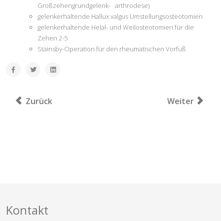
Großzehengrundgelenk- arthrodese)
gelenkerhaltende Hallux valgus Umstellungsosteotomien
gelenkerhaltende Helal- und Weilosteotomien für die
Zehen 2-5
Stainsby-Operation für den rheumatischen Vorfuß
Vorheriger Beitrag: Individuelle Gesundheitsleistunge
Nächster Beit
Zurück
Weiter
Kontakt