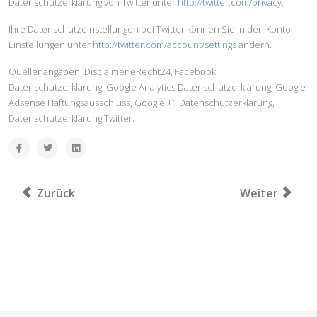
Datenschutzerklärung von Twitter unter
http://twitter.com/privacy.
Ihre Datenschutzeinstellungen bei Twitter können Sie in den Konto-
Einstellungen unter
http://twitter.com/account/settings
ändern.
Quellenangaben: Disclaimer eRecht24, Facebook
Datenschutzerklärung, Google Analytics Datenschutzerklärung, Google
Adsense Haftungsausschluss, Google +1 Datenschutzerklärung,
Datenschutzerklärung Twitter.
Vorheriger Beitrag: Dr./Univ.(Izmir) Ismail Baloglu
Nächster Beit
Zurück
Weiter